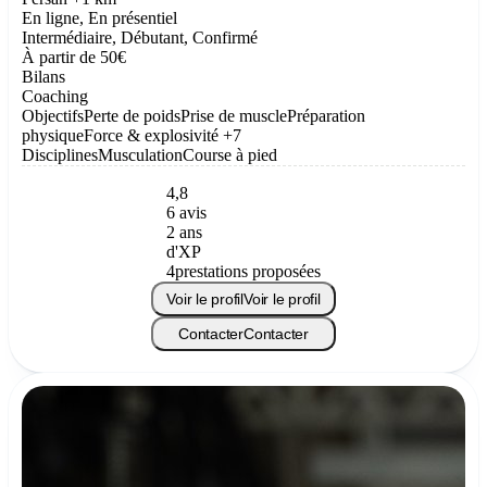
En ligne, En présentiel
Intermédiaire, Débutant, Confirmé
À partir de 50€
Bilans
Coaching
Objectifs
Perte de poids
Prise de muscle
Préparation
physique
Force & explosivité
+7
Disciplines
Musculation
Course à pied
4,8
6 avis
2 ans
d'XP
4
prestations proposées
Voir le profil
Voir le profil
Contacter
Contacter