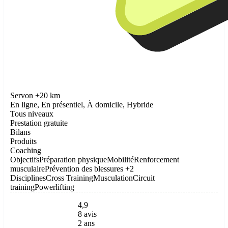
Servon +20 km
En ligne, En présentiel, À domicile, Hybride
Tous niveaux
Prestation gratuite
Bilans
Produits
Coaching
Objectifs
Préparation physique
Mobilité
Renforcement
musculaire
Prévention des blessures
+2
Disciplines
Cross Training
Musculation
Circuit
training
Powerlifting
4,9
8 avis
2 ans