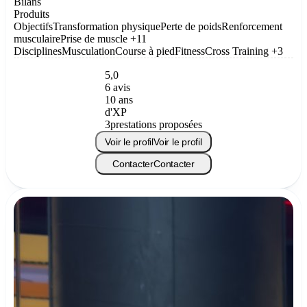
Bilans
Produits
Objectifs
Transformation physique
Perte de poids
Renforcement
musculaire
Prise de muscle
+11
Disciplines
Musculation
Course à pied
Fitness
Cross Training
+3
5,0
6 avis
10 ans
d'XP
3
prestations proposées
Voir le profil
Voir le profil
Contacter
Contacter