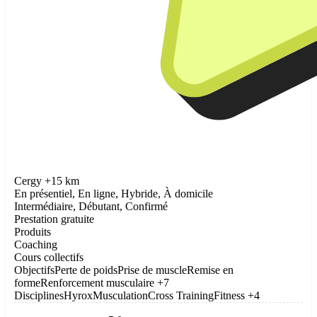
Cergy +15 km
En présentiel, En ligne, Hybride, À domicile
Intermédiaire, Débutant, Confirmé
Prestation gratuite
Produits
Coaching
Cours collectifs
Objectifs
Perte de poids
Prise de muscle
Remise en
forme
Renforcement musculaire
+7
Disciplines
Hyrox
Musculation
Cross Training
Fitness
+4