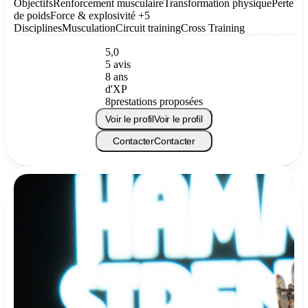
Objectifs
Renforcement musculaire
Transformation physique
Perte
de poids
Force & explosivité
+5
Disciplines
Musculation
Circuit training
Cross Training
5,0
5 avis
8 ans
d'XP
8
prestations proposées
Voir le profil
Voir le profil
Contacter
Contacter