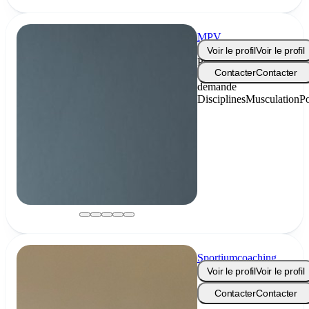
MPV
Coaching
Voir le profil
Voir le profil
Prix
Contacter
Contacter
sur
demande
Disciplines
Musculation
Po
Sportiumcoaching
Voir le profil
Voir le profil
Contacter
Contacter