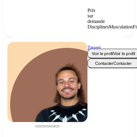
Prix
sur
demande
Disciplines
Musculation
Fi
Tatami
Therapy
Voir le profil
Voir le profil
Contacter
Contacter