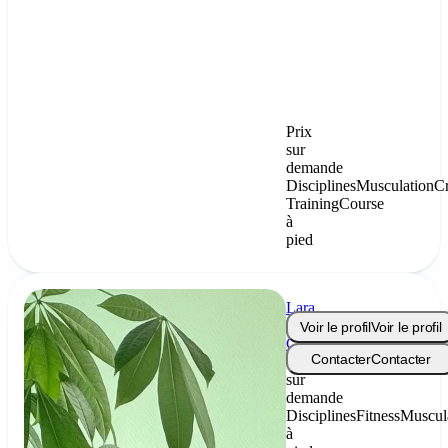
Prix
sur
demande
Disciplines
Musculation
C
Training
Course
à
pied
Lara
Pepsy
Voir le profil
Voir le profil
Coaching
Contacter
Contacter
Prix
sur
demande
Disciplines
Fitness
Muscul
à