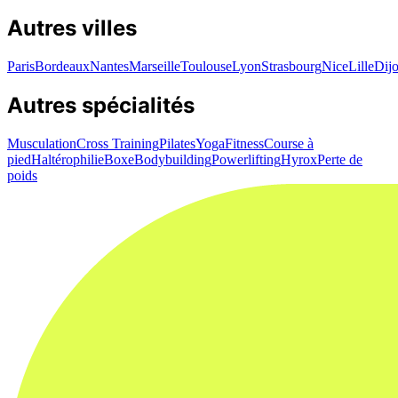
Autres villes
Paris
Bordeaux
Nantes
Marseille
Toulouse
Lyon
Strasbourg
Nice
Lille
Dij
Autres spécialités
Musculation
Cross Training
Pilates
Yoga
Fitness
Course à
pied
Haltérophilie
Boxe
Bodybuilding
Powerlifting
Hyrox
Perte de
poids