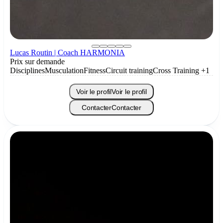
Lucas Routin | Coach HARMONIA
Prix sur demande
Disciplines
Musculation
Fitness
Circuit training
Cross Training
+1
Voir le profil
Voir le profil
Contacter
Contacter