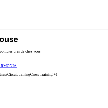
louse
sponibles près de chez vous.
 HARMONIA
tness
Circuit training
Cross Training
+1