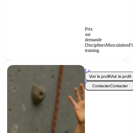
Prix
sur
demande
Disciplines
Musculation
Fi
training
La
Voie
Voir le profil
Voir le profil
Du
Contacter
Contacter
Coach