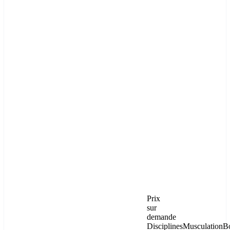
Prix
sur
demande
Disciplines
Musculation
B