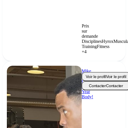
Prix
sur
demande
Disciplines
Hyrox
Muscula
Training
Fitness
+4
Mike
-
Voir le profil
Voir le profil
Coach
Contacter
Contacter
All
Year
Body!