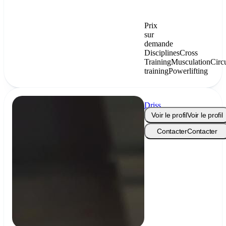
Prix
sur
demande
Disciplines
Cross
Training
Musculation
Circu
training
Powerlifting
Driss
Coaching
Voir le profil
Voir le profil
Contacter
Contacter