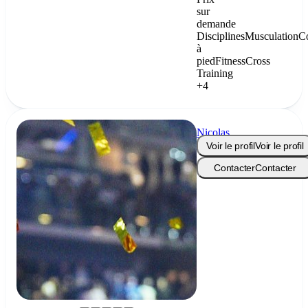
sur
demande
Disciplines
Musculation
C
à
pied
Fitness
Cross
Training
+4
Nicolas
Martins
Voir le profil
Voir le profil
Contacter
Contacter