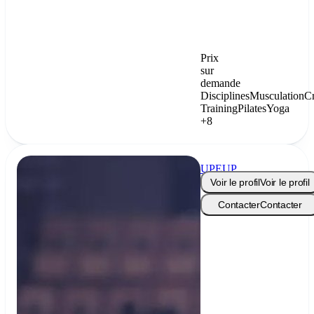
Prix
sur
demande
Disciplines
Musculation
C
Training
Pilates
Yoga
+8
UPEUP
Voir le profil
Voir le profil
Contacter
Contacter