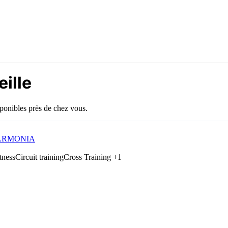
ille
sponibles près de chez vous.
 HARMONIA
tness
Circuit training
Cross Training
+1