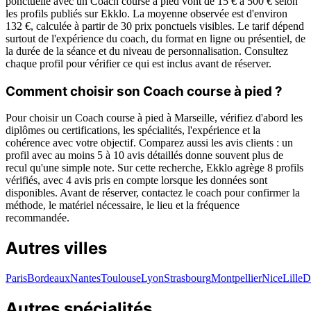
ponctuelle avec un Coach course à pied vont de 15 € à 500 € selon
les profils publiés sur Ekklo. La moyenne observée est d'environ
132 €, calculée à partir de 30 prix ponctuels visibles. Le tarif dépend
surtout de l'expérience du coach, du format en ligne ou présentiel, de
la durée de la séance et du niveau de personnalisation. Consultez
chaque profil pour vérifier ce qui est inclus avant de réserver.
Comment choisir son Coach course à pied ?
Pour choisir un Coach course à pied à Marseille, vérifiez d'abord les
diplômes ou certifications, les spécialités, l'expérience et la
cohérence avec votre objectif. Comparez aussi les avis clients : un
profil avec au moins 5 à 10 avis détaillés donne souvent plus de
recul qu'une simple note. Sur cette recherche, Ekklo agrège 8 profils
vérifiés, avec 4 avis pris en compte lorsque les données sont
disponibles. Avant de réserver, contactez le coach pour confirmer la
méthode, le matériel nécessaire, le lieu et la fréquence
recommandée.
Autres villes
Paris
Bordeaux
Nantes
Toulouse
Lyon
Strasbourg
Montpellier
Nice
Lille
D
Autres spécialités