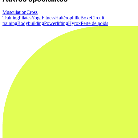
Musculation
Cross
Training
Pilates
Yoga
Fitness
Haltérophilie
Boxe
Circuit
training
Bodybuilding
Powerlifting
Hyrox
Perte de poids