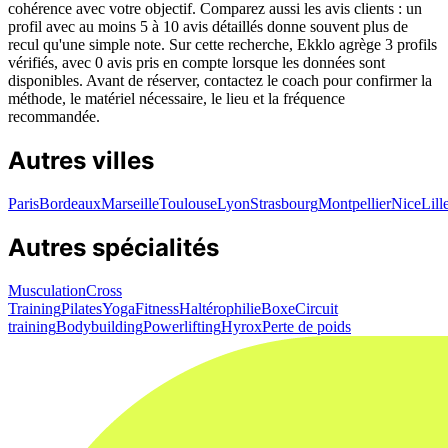
cohérence avec votre objectif. Comparez aussi les avis clients : un
profil avec au moins 5 à 10 avis détaillés donne souvent plus de
recul qu'une simple note. Sur cette recherche, Ekklo agrège 3 profils
vérifiés, avec 0 avis pris en compte lorsque les données sont
disponibles. Avant de réserver, contactez le coach pour confirmer la
méthode, le matériel nécessaire, le lieu et la fréquence
recommandée.
Autres villes
Paris
Bordeaux
Marseille
Toulouse
Lyon
Strasbourg
Montpellier
Nice
Lill
Autres spécialités
Musculation
Cross
Training
Pilates
Yoga
Fitness
Haltérophilie
Boxe
Circuit
training
Bodybuilding
Powerlifting
Hyrox
Perte de poids