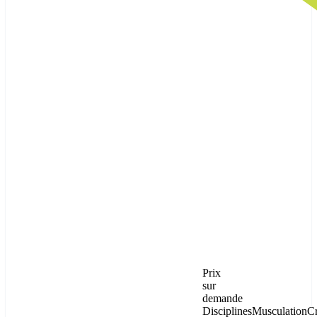
Prix
sur
demande
Disciplines
Musculation
C