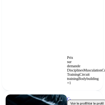
Prix
sur
demande
Disciplines
Musculation
C
Training
Circuit
training
Bodybuilding
+1
C-
Real
Voir le profil
Voir le profil