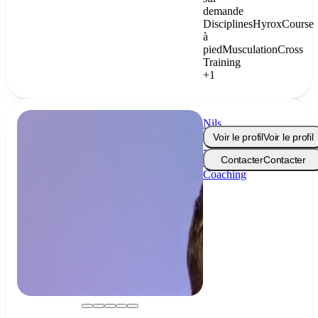
demande
Disciplines
Hyrox
Course
à
pied
Musculation
Cross
Training
+1
Nils
Poppe
Voir le profil
Voir le profil
-
Contacter
Contacter
P3Fit
Coaching