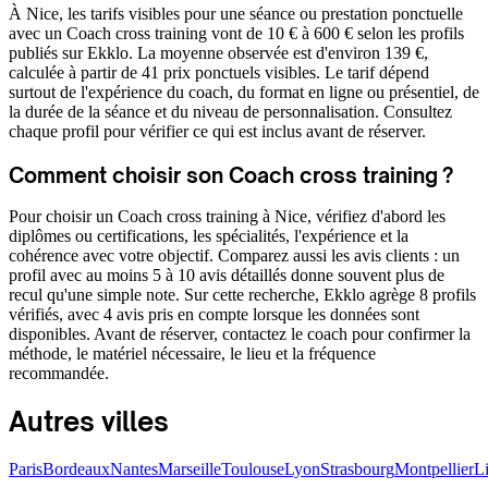
À Nice, les tarifs visibles pour une séance ou prestation ponctuelle
avec un Coach cross training vont de 10 € à 600 € selon les profils
publiés sur Ekklo. La moyenne observée est d'environ 139 €,
calculée à partir de 41 prix ponctuels visibles. Le tarif dépend
surtout de l'expérience du coach, du format en ligne ou présentiel, de
la durée de la séance et du niveau de personnalisation. Consultez
chaque profil pour vérifier ce qui est inclus avant de réserver.
Comment choisir son Coach cross training ?
Pour choisir un Coach cross training à Nice, vérifiez d'abord les
diplômes ou certifications, les spécialités, l'expérience et la
cohérence avec votre objectif. Comparez aussi les avis clients : un
profil avec au moins 5 à 10 avis détaillés donne souvent plus de
recul qu'une simple note. Sur cette recherche, Ekklo agrège 8 profils
vérifiés, avec 4 avis pris en compte lorsque les données sont
disponibles. Avant de réserver, contactez le coach pour confirmer la
méthode, le matériel nécessaire, le lieu et la fréquence
recommandée.
Autres villes
Paris
Bordeaux
Nantes
Marseille
Toulouse
Lyon
Strasbourg
Montpellier
Li