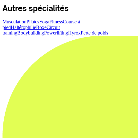
Autres spécialités
Musculation
Pilates
Yoga
Fitness
Course à
pied
Haltérophilie
Boxe
Circuit
training
Bodybuilding
Powerlifting
Hyrox
Perte de poids