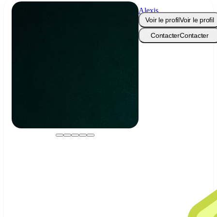
Alexis
Fernandez
Voir le profil
Voir le profil
Contacter
Contacter