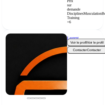
Prix
sur
demande
Disciplines
Musculation
B
Training
+6
Laurent
Snoeck
Voir le profil
Voir le profil
Contacter
Contacter