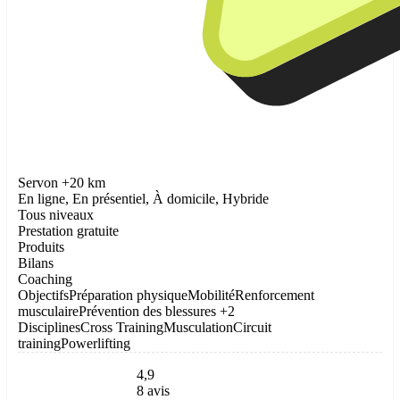
Servon +20 km
En ligne, En présentiel, À domicile, Hybride
Tous niveaux
Prestation gratuite
Produits
Bilans
Coaching
Objectifs
Préparation physique
Mobilité
Renforcement
musculaire
Prévention des blessures
+2
Disciplines
Cross Training
Musculation
Circuit
training
Powerlifting
4,9
8 avis