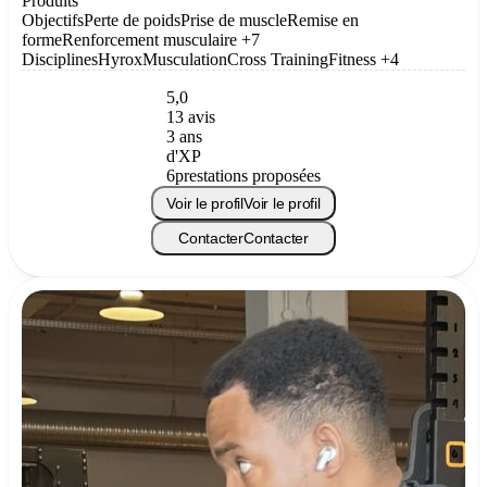
Produits
Objectifs
Perte de poids
Prise de muscle
Remise en
forme
Renforcement musculaire
+7
Disciplines
Hyrox
Musculation
Cross Training
Fitness
+4
5,0
13 avis
3 ans
d'XP
6
prestations proposées
Voir le profil
Voir le profil
Contacter
Contacter