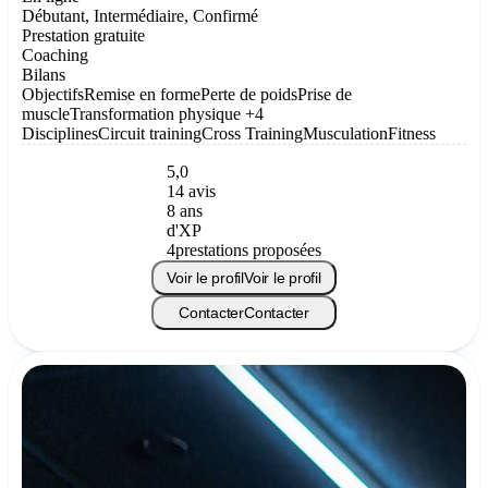
Débutant, Intermédiaire, Confirmé
Prestation gratuite
Coaching
Bilans
Objectifs
Remise en forme
Perte de poids
Prise de
muscle
Transformation physique
+4
Disciplines
Circuit training
Cross Training
Musculation
Fitness
5,0
14 avis
8 ans
d'XP
4
prestations proposées
Voir le profil
Voir le profil
Contacter
Contacter