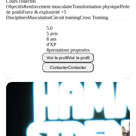
Cours collectifs
Objectifs
Renforcement musculaire
Transformation physique
Perte
de poids
Force & explosivité
+5
Disciplines
Musculation
Circuit training
Cross Training
5,0
5 avis
8 ans
d'XP
8
prestations proposées
Voir le profil
Voir le profil
Contacter
Contacter