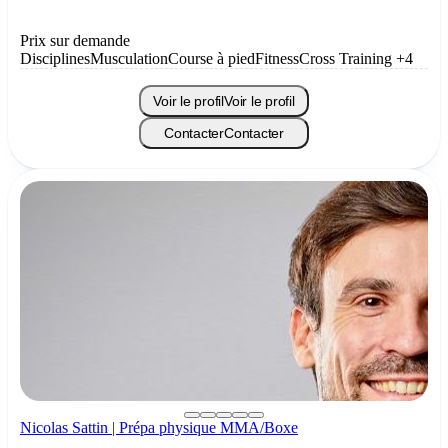
Prix sur demande
Disciplines
Musculation
Course à pied
Fitness
Cross Training
+4
Voir le profil
Voir le profil
Contacter
Contacter
Nicolas Sattin | Prépa physique MMA/Boxe