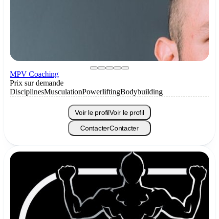
MPV Coaching
Prix sur demande
Disciplines
Musculation
Powerlifting
Bodybuilding
Voir le profil
Voir le profil
Contacter
Contacter