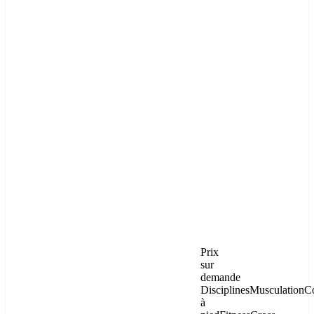
Prix
sur
demande
Disciplines
Musculation
C
à