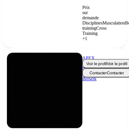
Prix
sur
demande
Disciplines
Musculation
B
training
Cross
Training
+1
APEX
Méthode
Voir le profil
Voir le profil
by
Contacter
Contacter
Le
Berserk