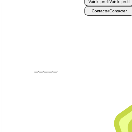
Passion
Voir le profil
Voir le profil
Contacter
Contacter