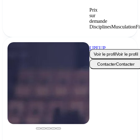
Prix
sur
demande
Disciplines
Musculation
Fi
UPEUP
Voir le profil
Voir le profil
Contacter
Contacter