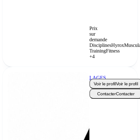
Prix
sur
demande
Disciplines
Hyrox
Muscula
Training
Fitness
+4
LAGES
COACHING
Voir le profil
Voir le profil
Contacter
Contacter