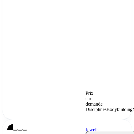
Prix
sur
demande
Disciplines
Bodybuilding
Jewells