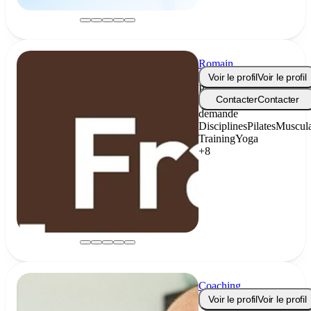
Romain
Dalton
Voir le profil
Voir le profil
Prix
Contacter
Contacter
sur
demande
Disciplines
Pilates
Muscula
Training
Yoga
+8
Coaching
Flo
Voir le profil
Voir le profil
-