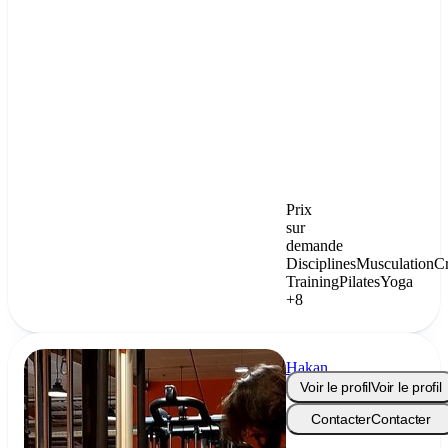
Prix
sur
demande
Disciplines
Musculation
C
Training
Pilates
Yoga
+8
Hakan
Yozgat
Voir le profil
Voir le profil
Contacter
Contacter