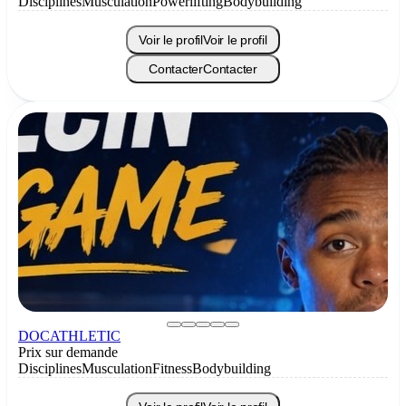
Disciplines
Musculation
Powerlifting
Bodybuilding
Voir le profil
Voir le profil
Contacter
Contacter
DOCATHLETIC
Prix sur demande
Disciplines
Musculation
Fitness
Bodybuilding