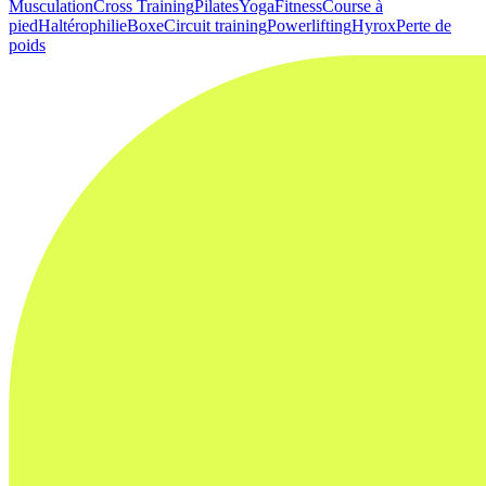
Musculation
Cross Training
Pilates
Yoga
Fitness
Course à
pied
Haltérophilie
Boxe
Circuit training
Powerlifting
Hyrox
Perte de
poids