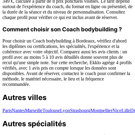
349 €, calculée à partir de 8 prix ponctuels visibles. Le tarif dépend
surtout de l'expérience du coach, du format en ligne ou présentiel, de
la durée de la séance et du niveau de personnalisation. Consultez
chaque profil pour vérifier ce qui est inclus avant de réserver.
Comment choisir son Coach bodybuilding ?
Pour choisir un Coach bodybuilding à Bordeaux, vérifiez d'abord
les diplômes ou certifications, les spécialités, l'expérience et la
cohérence avec votre objectif. Comparez aussi les avis clients : un
profil avec au moins 5 à 10 avis détaillés donne souvent plus de
recul qu'une simple note. Sur cette recherche, Ekklo agrège 4 profils
vérifiés, avec 1 avis pris en compte lorsque les données sont
disponibles. Avant de réserver, contactez le coach pour confirmer la
méthode, le matériel nécessaire, le lieu et la fréquence
recommandée.
Autres villes
Paris
Nantes
Marseille
Toulouse
Lyon
Strasbourg
Montpellier
Nice
Lille
Di
Autres spécialités