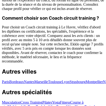
surtout de l'expérience du coach, du format en ligne ou présentiel, de
la durée de la séance et du niveau de personnalisation. Consultez
chaque profil pour vérifier ce qui est inclus avant de réserver.
Comment choisir son Coach circuit training ?
Pour choisir un Coach circuit training à Le Havre, vérifiez d'abord
les diplômes ou certifications, les spécialités, l'expérience et la
cohérence avec votre objectif. Comparez aussi les avis clients : un
profil avec au moins 5 à 10 avis détaillés donne souvent plus de
recul qu'une simple note. Sur cette recherche, Ekklo agrège 7 profils
vérifiés, avec 5 avis pris en compte lorsque les données sont
disponibles. Avant de réserver, contactez le coach pour confirmer la
méthode, le matériel nécessaire, le lieu et la fréquence
recommandée.
Autres villes
Paris
Bordeaux
Nantes
Marseille
Toulouse
Lyon
Strasbourg
Montpellier
N
Autres spécialités
Musculation
Cross Training
Pilates
Yoga
Fitness
Course à