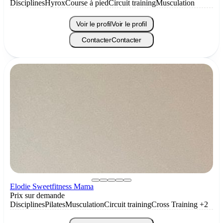
Disciplines
Hyrox
Course à pied
Circuit training
Musculation
Voir le profil
Voir le profil
Contacter
Contacter
Elodie Sweetfitness Mama
Prix sur demande
Disciplines
Pilates
Musculation
Circuit training
Cross Training
+2