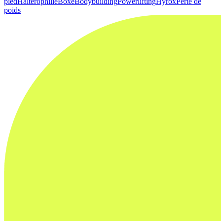
pied
Haltérophilie
Boxe
Bodybuilding
Powerlifting
Hyrox
Perte de
poids