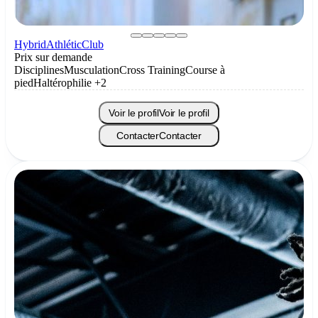
HybridAthléticClub
Prix sur demande
Disciplines
Musculation
Cross Training
Course à
pied
Haltérophilie
+2
Voir le profil
Voir le profil
Contacter
Contacter