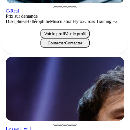
C-Real
Prix sur demande
Disciplines
Haltérophilie
Musculation
Hyrox
Cross Training
+2
Voir le profil
Voir le profil
Contacter
Contacter
Le coach will