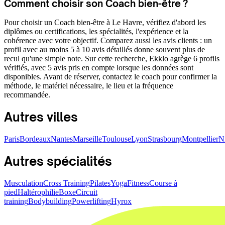
Comment choisir son Coach bien-être ?
Pour choisir un Coach bien-être à Le Havre, vérifiez d'abord les
diplômes ou certifications, les spécialités, l'expérience et la
cohérence avec votre objectif. Comparez aussi les avis clients : un
profil avec au moins 5 à 10 avis détaillés donne souvent plus de
recul qu'une simple note. Sur cette recherche, Ekklo agrège 6 profils
vérifiés, avec 5 avis pris en compte lorsque les données sont
disponibles. Avant de réserver, contactez le coach pour confirmer la
méthode, le matériel nécessaire, le lieu et la fréquence
recommandée.
Autres villes
Paris
Bordeaux
Nantes
Marseille
Toulouse
Lyon
Strasbourg
Montpellier
N
Autres spécialités
Musculation
Cross Training
Pilates
Yoga
Fitness
Course à
pied
Haltérophilie
Boxe
Circuit
training
Bodybuilding
Powerlifting
Hyrox