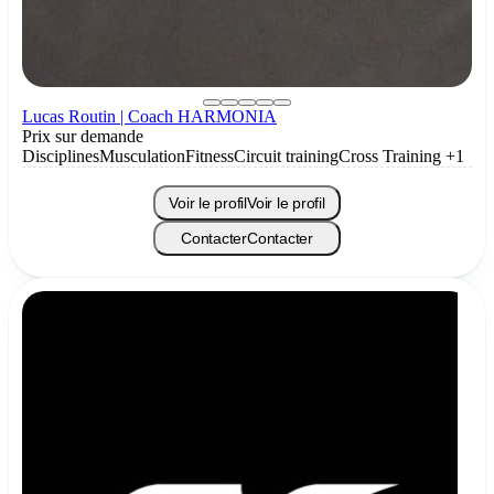
Lucas Routin | Coach HARMONIA
Prix sur demande
Disciplines
Musculation
Fitness
Circuit training
Cross Training
+1
Voir le profil
Voir le profil
Contacter
Contacter