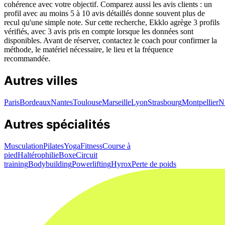
cohérence avec votre objectif. Comparez aussi les avis clients : un
profil avec au moins 5 à 10 avis détaillés donne souvent plus de
recul qu'une simple note. Sur cette recherche, Ekklo agrège 3 profils
vérifiés, avec 3 avis pris en compte lorsque les données sont
disponibles. Avant de réserver, contactez le coach pour confirmer la
méthode, le matériel nécessaire, le lieu et la fréquence
recommandée.
Autres villes
Paris
Bordeaux
Nantes
Toulouse
Marseille
Lyon
Strasbourg
Montpellier
N
Autres spécialités
Musculation
Pilates
Yoga
Fitness
Course à
pied
Haltérophilie
Boxe
Circuit
training
Bodybuilding
Powerlifting
Hyrox
Perte de poids