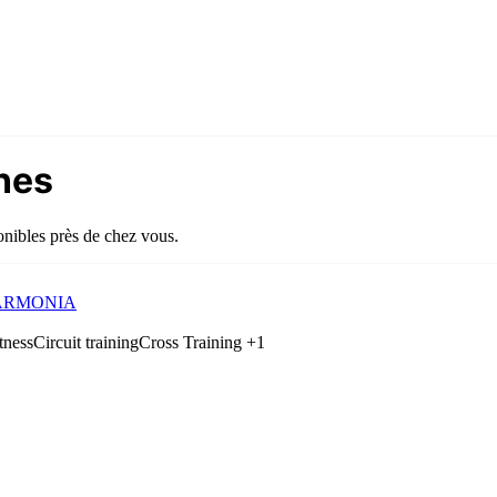
nnes
onibles près de chez vous.
 HARMONIA
tness
Circuit training
Cross Training
+1