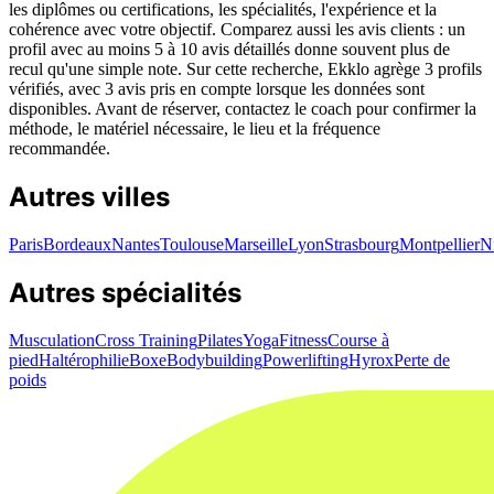
les diplômes ou certifications, les spécialités, l'expérience et la
cohérence avec votre objectif. Comparez aussi les avis clients : un
profil avec au moins 5 à 10 avis détaillés donne souvent plus de
recul qu'une simple note. Sur cette recherche, Ekklo agrège 3 profils
vérifiés, avec 3 avis pris en compte lorsque les données sont
disponibles. Avant de réserver, contactez le coach pour confirmer la
méthode, le matériel nécessaire, le lieu et la fréquence
recommandée.
Autres villes
Paris
Bordeaux
Nantes
Toulouse
Marseille
Lyon
Strasbourg
Montpellier
N
Autres spécialités
Musculation
Cross Training
Pilates
Yoga
Fitness
Course à
pied
Haltérophilie
Boxe
Bodybuilding
Powerlifting
Hyrox
Perte de
poids