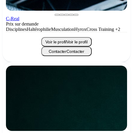
C-Real
Prix sur demande
Disciplines
Haltérophilie
Musculation
Hyrox
Cross Training
+2
Voir le profil
Voir le profil
Contacter
Contacter