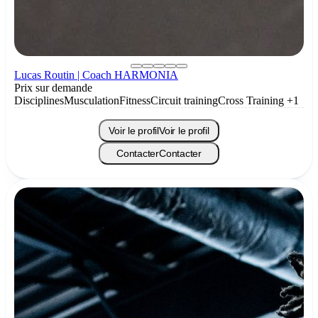
Lucas Routin | Coach HARMONIA
Prix sur demande
Disciplines
Musculation
Fitness
Circuit training
Cross Training
+1
Voir le profil
Voir le profil
Contacter
Contacter