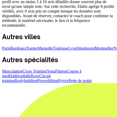
profil avec au moins 5 à 10 avis détaillés donne souvent plus de
recul qu'une simple note. Sur cette recherche, Ekklo agrège 8 profils
vérifiés, avec 0 avis pris en compte lorsque les données sont
disponibles. Avant de réserver, contactez le coach pour confirmer la
méthode, le matériel nécessaire, le lieu et la fréquence
recommandée.
Autres villes
Paris
Bordeaux
Nantes
Marseille
Toulouse
Lyon
Strasbourg
Montpellier
N
Autres spécialités
Musculation
Cross Training
Yoga
Fitness
Course à
pied
Haltérophilie
Boxe
Circuit
training
Bodybuilding
Powerlifting
Hyrox
Perte de poids