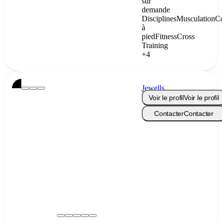
sur
demande
Disciplines
Musculation
C
à
pied
Fitness
Cross
Training
+4
Jewells
Passion
Voir le profil
Voir le profil
Contacter
Contacter