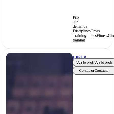
Prix
sur
demande
Disciplines
Cross
Training
Pilates
Fitness
Cir
training
UPEUP
Voir le profil
Voir le profil
Contacter
Contacter