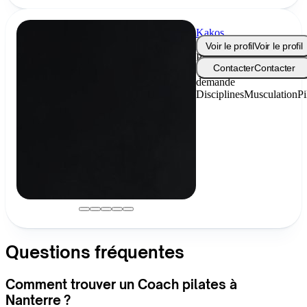
Kakos
Coaching
Voir le profil
Voir le profil
Prix
Contacter
Contacter
sur
demande
Disciplines
Musculation
Pi
Questions fréquentes
Comment trouver un Coach pilates à
Nanterre ?