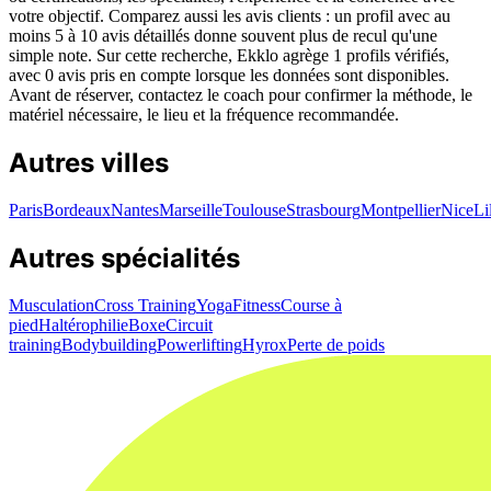
votre objectif. Comparez aussi les avis clients : un profil avec au
moins 5 à 10 avis détaillés donne souvent plus de recul qu'une
simple note. Sur cette recherche, Ekklo agrège 1 profils vérifiés,
avec 0 avis pris en compte lorsque les données sont disponibles.
Avant de réserver, contactez le coach pour confirmer la méthode, le
matériel nécessaire, le lieu et la fréquence recommandée.
Autres villes
Paris
Bordeaux
Nantes
Marseille
Toulouse
Strasbourg
Montpellier
Nice
Li
Autres spécialités
Musculation
Cross Training
Yoga
Fitness
Course à
pied
Haltérophilie
Boxe
Circuit
training
Bodybuilding
Powerlifting
Hyrox
Perte de poids