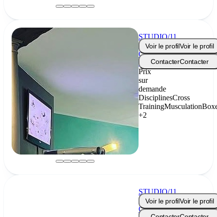
STUDIO/11
-
Voir le profil
Voir le profil
Collonge-
Contacter
Contacter
Bellerive
Prix
sur
demande
Disciplines
Cross
Training
Musculation
Box
+2
STUDIO/11
-
Voir le profil
Voir le profil
Collonge-
Contacter
Contacter