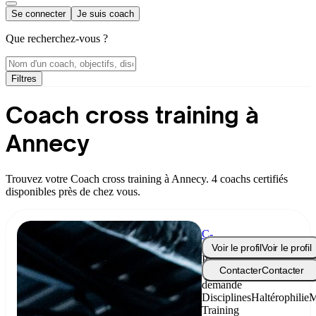
Se connecter
Je suis coach
Que recherchez-vous ?
Filtres
Coach cross training à
Annecy
Trouvez votre Coach cross training à Annecy. 4 coachs certifiés
disponibles près de chez vous.
C-
Real
Voir le profil
Voir le profil
Prix
Contacter
Contacter
sur
demande
Disciplines
Haltérophilie
M
Training