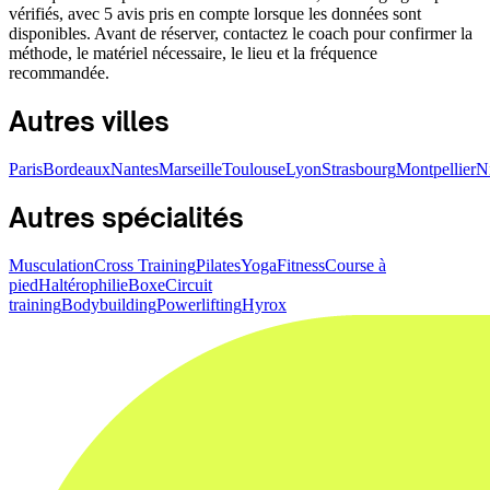
vérifiés, avec 5 avis pris en compte lorsque les données sont
disponibles. Avant de réserver, contactez le coach pour confirmer la
méthode, le matériel nécessaire, le lieu et la fréquence
recommandée.
Autres villes
Paris
Bordeaux
Nantes
Marseille
Toulouse
Lyon
Strasbourg
Montpellier
N
Autres spécialités
Musculation
Cross Training
Pilates
Yoga
Fitness
Course à
pied
Haltérophilie
Boxe
Circuit
training
Bodybuilding
Powerlifting
Hyrox