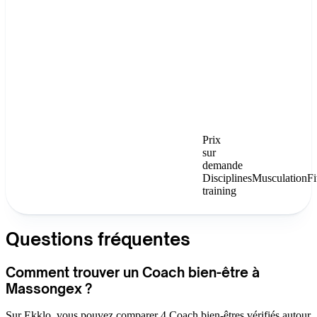
Prix
sur
demande
Disciplines
Musculation
Fi
training
Questions fréquentes
Comment trouver un Coach bien-être à
Massongex ?
Sur Ekklo, vous pouvez comparer 4 Coach bien-êtres vérifiés autour