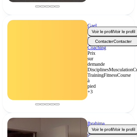
Gael
Sagi
Voir le profil
Voir le profil
-
Contacter
Contacter
Sagi
Coaching
Prix
sur
demande
Disciplines
Musculation
C
Training
Fitness
Course
à
pied
+3
Ibrahima
Deme
Voir le profil
Voir le profil
dia