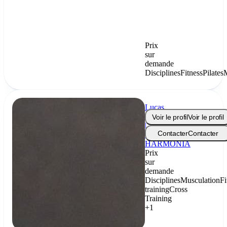
Prix
sur
demande
Disciplines
Fitness
Pilates
Lucas
Routin
Voir le profil
Voir le profil
|
Contacter
Contacter
Coach
HARMONIA
Prix
sur
demande
Disciplines
Musculation
Fi
training
Cross
Training
+1