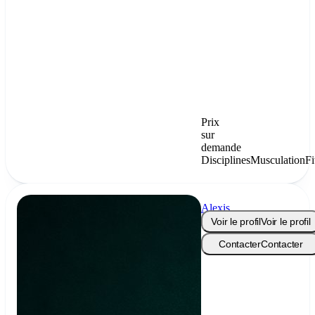
Prix
sur
demande
Disciplines
Musculation
Fi
Alexis
Fernandez
Voir le profil
Voir le profil
Contacter
Contacter