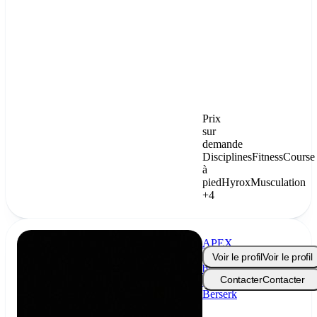
Prix
sur
demande
Disciplines
Fitness
Course
à
pied
Hyrox
Musculation
+4
APEX
Méthode
Voir le profil
Voir le profil
by
Contacter
Contacter
Le
Berserk