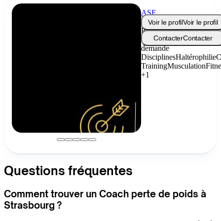
ASE
Coaching
Voir le profil
Voir le profil
Prix
Contacter
Contacter
sur
demande
Disciplines
Haltérophilie
C
Training
Musculation
Fitn
+1
Questions fréquentes
Comment trouver un Coach perte de poids à
Strasbourg ?