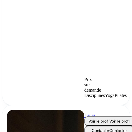
Prix
sur
demande
Disciplines
Yoga
Pilates
Laura
Conrad
Voir le profil
Voir le profil
Contacter
Contacter