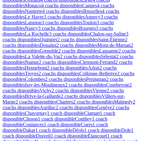
disponibles
Monaco
4 coachs disponibles
Cannes
4 coachs
disponibles
Nanterre
4 coachs disponibles
Bruxelles
4 coachs
disponibles
Le Havre
3 coachs disponibles
Annecy
3 coachs
disponibles
Lannion
3 coachs disponibles
Toulon
3 coachs
disponibles
Nancy
3 coachs disponibles
Bourges
3 coachs
disponibles
La Rochelle
3 coachs disponibles
Chalon-sur-Saône
3
coachs disponibles
Quimper
2 coachs disponibles
Saint-Étienne
2
coachs disponibles
Douains
2 coachs disponibles
Mont-de-Marsan
2
coachs disponibles
Grenoble
2 coachs disponibles
Lausanne
2 coachs
disponibles
La Valette-du-Var
2 coachs disponibles
Sélestat
2 coachs
disponibles
Namur
2 coachs disponibles
Clermont-Ferrand
2 coachs
disponibles
Hennebont
2 coachs disponibles
Arlon
2 coachs
disponibles
Troyes
2 coachs disponibles
Collonge-Bellerive
2 coachs
disponibles
Colombes
2 coachs disponibles
Perpignan
2 coachs
disponibles
Issy-les-Moulineaux
2 coachs disponibles
Courbevoie
2
coachs disponibles
Vichy
2 coachs disponibles
Vienne
2 coachs
disponibles
Brive-la-Gaillarde
2 coachs disponibles
Villiers-sur-
Marne
2 coachs disponibles
Chartres
2 coachs disponibles
Malmedy
2
coachs disponibles
Aurillac
2 coachs disponibles
Genève
2 coachs
disponibles
Chavornay
1 coach disponible
Clamart
1 coach
disponible
Clisson
1 coach disponible
Conthey
1 coach
disponible
Coutances
1 coach disponible
Cuers
1 coach
disponible
Dakar
1 coach disponible
Déols
1 coach disponible
Dole
1
coach disponible
Draveil
1 coach disponible
Élancourt
1 coach