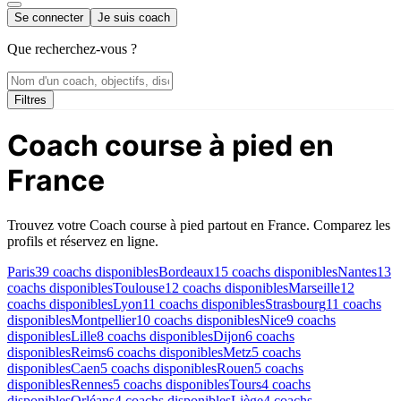
Se connecter
Je suis coach
Que recherchez-vous ?
Filtres
Coach course à pied en
France
Trouvez votre Coach course à pied partout en France. Comparez les
profils et réservez en ligne.
Paris
39 coachs disponibles
Bordeaux
15 coachs disponibles
Nantes
13
coachs disponibles
Toulouse
12 coachs disponibles
Marseille
12
coachs disponibles
Lyon
11 coachs disponibles
Strasbourg
11 coachs
disponibles
Montpellier
10 coachs disponibles
Nice
9 coachs
disponibles
Lille
8 coachs disponibles
Dijon
6 coachs
disponibles
Reims
6 coachs disponibles
Metz
5 coachs
disponibles
Caen
5 coachs disponibles
Rouen
5 coachs
disponibles
Rennes
5 coachs disponibles
Tours
4 coachs
disponibles
Orléans
4 coachs disponibles
Liège
4 coachs