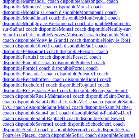
disponible
Marmande
1 coach disponible
Massongex
1 coach
disponible
Miramas
1 coach disponible
Mons
1 coach
disponible
Montargis
1 coach disponible
Montauban
1 coach
disponible
Montélimar
1 coach disponible
Montévrain
1 coach
disponible
Montigny-le-Bretonneux
1 coach disponible
Montmerle-
sur-Saône
1 coach disponible
Monts
1 coach disponible
Neuilly-sur-
Seine
1 coach disponible
Neuves-Maisons
1 coach disponible
Niort
1
coach disponible
Noisy-le-Grand
1 coach disponible
Noisy-le-Roi
1
coach disponible
Olivet
1 coach disponible
Pau
1 coach
disponible
Pélissanne
1 coach disponible
Persan
1 coach
disponible
Pertuis
1 coach disponible
Pessac
1 coach
disponible
Pineuilh
1 coach disponible
Poitiers
1 coach
disponible
Pornic
1 coach disponible
Porto
1 coach
disponible
Punaauia
1 coach disponible
Puteaux
1 coach
disponible
Reichshoffen
1 coach disponible
Riom
1 coach
disponible
Rochefort
1 coach disponible
Rognac
1 coach
disponible
Rosny-sous-Bois
1 coach disponible
Rosny-sur-Seine
1
coach disponible
Rueil-Malmaison
1 coach disponible
Saint-Denis
1
coach disponible
Saint-Gilles-Croix-de-Vie
1 coach disponible
Saint-
Lys
1 coach disponible
Saint-Malo
1 coach disponible
Saint-Michel
1
coach disponible
Saint-Paul
1 coach disponible
Saint-Paul-lès-Dax
1
coach disponible
Saint-Raphaël
1 coach disponible
Saint-Sever
1
coach disponible
Saverne
1 coach disponible
Schoelcher
1 coach
disponible
Senlis
1 coach disponible
Servon
1 coach disponible
Six-
Fours-les-Plages
1 coach disponible
Sofia
1 coach disponible
Soleure
1