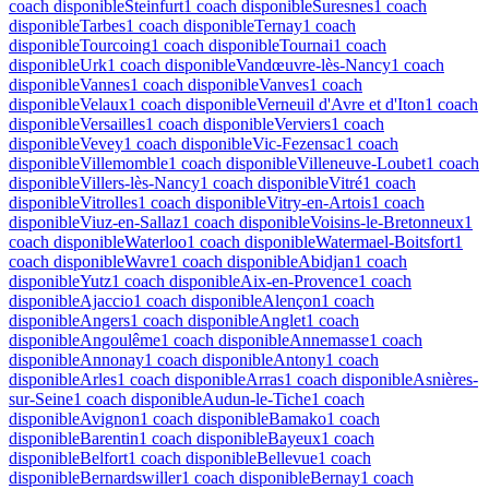
coach disponible
Steinfurt
1 coach disponible
Suresnes
1 coach
disponible
Tarbes
1 coach disponible
Ternay
1 coach
disponible
Tourcoing
1 coach disponible
Tournai
1 coach
disponible
Urk
1 coach disponible
Vandœuvre-lès-Nancy
1 coach
disponible
Vannes
1 coach disponible
Vanves
1 coach
disponible
Velaux
1 coach disponible
Verneuil d'Avre et d'Iton
1 coach
disponible
Versailles
1 coach disponible
Verviers
1 coach
disponible
Vevey
1 coach disponible
Vic-Fezensac
1 coach
disponible
Villemomble
1 coach disponible
Villeneuve-Loubet
1 coach
disponible
Villers-lès-Nancy
1 coach disponible
Vitré
1 coach
disponible
Vitrolles
1 coach disponible
Vitry-en-Artois
1 coach
disponible
Viuz-en-Sallaz
1 coach disponible
Voisins-le-Bretonneux
1
coach disponible
Waterloo
1 coach disponible
Watermael-Boitsfort
1
coach disponible
Wavre
1 coach disponible
Abidjan
1 coach
disponible
Yutz
1 coach disponible
Aix-en-Provence
1 coach
disponible
Ajaccio
1 coach disponible
Alençon
1 coach
disponible
Angers
1 coach disponible
Anglet
1 coach
disponible
Angoulême
1 coach disponible
Annemasse
1 coach
disponible
Annonay
1 coach disponible
Antony
1 coach
disponible
Arles
1 coach disponible
Arras
1 coach disponible
Asnières-
sur-Seine
1 coach disponible
Audun-le-Tiche
1 coach
disponible
Avignon
1 coach disponible
Bamako
1 coach
disponible
Barentin
1 coach disponible
Bayeux
1 coach
disponible
Belfort
1 coach disponible
Bellevue
1 coach
disponible
Bernardswiller
1 coach disponible
Bernay
1 coach