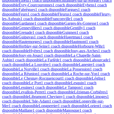
disponible
Elbeuf
1 coach disponible
Entraigues-sur-la-Sorgue
1 coach
disponible
Évry-Courcouronnes
1 coach disponible
Eybens
1 coach
disponible
Fabrègues
1 coach disponible
Fargues
1 coach
disponible
Feurs
1 coach disponible
Fleurus
1 coach disponible
Fleury-
les-Aubrais
1 coach disponible
Franconville
1 coach
disponible
Gardanne
1 coach disponible
Garges-lès-Gonesse
1 coach
disponible
Gennevilliers
1 coach disponible
Gentilly
1 coach
disponible
Grenade
1 coach disponible
Guignen
1 coach
disponible
Guipavas
1 coach disponible
Hagetmau
1 coach
disponible
Hautemorges
1 coach disponible
Hautmont
1 coach
disponible
Herblay-sur-Seine
1 coach disponible
Horbourg-Wihr
1
coach disponible
Hyères
1 coach disponible
Jouy-aux-Arches
1 coach
disponible
Jouy-en-Josas
1 coach disponible
La Chapelle-Saint-
Aubin
1 coach disponible
La Farlède
1 coach disponible
Lahourcade
1
coach disponible
La Louvière
1 coach disponible
Lanester
1 coach
disponible
La Norville
1 coach disponible
La Possession
1 coach
disponible
La Réunion
1 coach disponible
La Roche-sur-Yon
1 coach
disponible
Le Chesnay-Rocquencourt
1 coach disponible
Léglise
1
coach disponible
Le Port
1 coach disponible
Lesquin
1 coach
disponible
Lessines
1 coach disponible
Le Tampon
1 coach
disponible
Levallois-Perret
1 coach disponible
Lézignan-Corbières
1
coach disponible
Libramont-Chevigny
1 coach disponible
Limoges
1
coach disponible
L'Isle-Adam
1 coach disponible
Longeville-sur-
Mer
1 coach disponible
Longperrier
1 coach disponible
Lorient
1 coach
disponible
Maillane
1 coach disponible
Manosque
1 coach