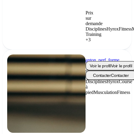
Prix
sur
demande
Disciplines
Hyrox
Fitness
Training
+3
anton_perf_forme
Prix
Voir le profil
Voir le profil
sur
Contacter
Contacter
demande
Disciplines
Hyrox
Course
à
pied
Musculation
Fitness