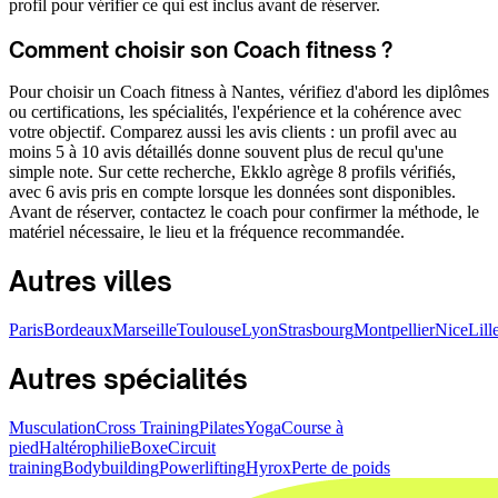
profil pour vérifier ce qui est inclus avant de réserver.
Comment choisir son Coach fitness ?
Pour choisir un Coach fitness à Nantes, vérifiez d'abord les diplômes
ou certifications, les spécialités, l'expérience et la cohérence avec
votre objectif. Comparez aussi les avis clients : un profil avec au
moins 5 à 10 avis détaillés donne souvent plus de recul qu'une
simple note. Sur cette recherche, Ekklo agrège 8 profils vérifiés,
avec 6 avis pris en compte lorsque les données sont disponibles.
Avant de réserver, contactez le coach pour confirmer la méthode, le
matériel nécessaire, le lieu et la fréquence recommandée.
Autres villes
Paris
Bordeaux
Marseille
Toulouse
Lyon
Strasbourg
Montpellier
Nice
Lill
Autres spécialités
Musculation
Cross Training
Pilates
Yoga
Course à
pied
Haltérophilie
Boxe
Circuit
training
Bodybuilding
Powerlifting
Hyrox
Perte de poids