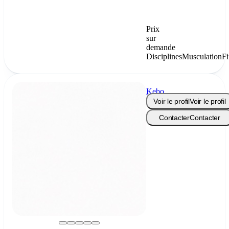
Prix
sur
demande
Disciplines
Musculation
Fi
Kebo
Coach
Voir le profil
Voir le profil
Contacter
Contacter