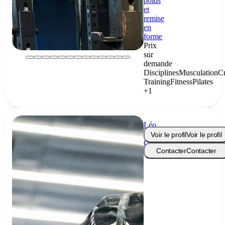
poids
et
remise
en
forme
Prix
sur
demande
Disciplines
Musculation
C
Training
Fitness
Pilates
+1
Léo
Herrou
Voir le profil
Voir le profil
Coaching
Contacter
Contacter