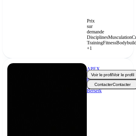
Prix
sur
demande
Disciplines
Musculation
C
Training
Fitness
Bodybuil
+1
APEX
Méthode
Voir le profil
Voir le profil
by
Contacter
Contacter
Le
Berserk