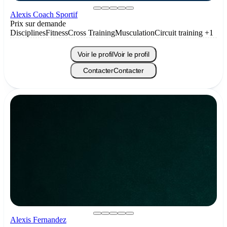
Alexis Coach Sportif
Prix sur demande
Disciplines
Fitness
Cross Training
Musculation
Circuit training
+1
Voir le profil
Voir le profil
Contacter
Contacter
Alexis Fernandez