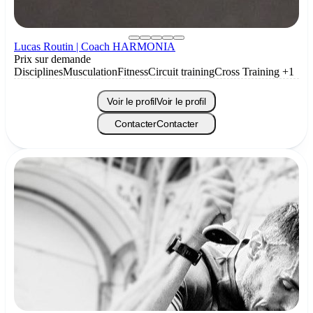
Lucas Routin | Coach HARMONIA
Prix sur demande
Disciplines
Musculation
Fitness
Circuit training
Cross Training
+1
Voir le profil
Voir le profil
Contacter
Contacter