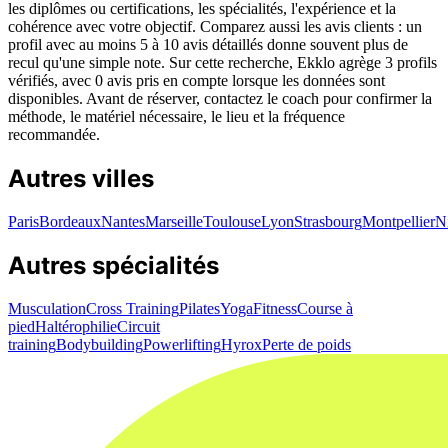
les diplômes ou certifications, les spécialités, l'expérience et la
cohérence avec votre objectif. Comparez aussi les avis clients : un
profil avec au moins 5 à 10 avis détaillés donne souvent plus de
recul qu'une simple note. Sur cette recherche, Ekklo agrège 3 profils
vérifiés, avec 0 avis pris en compte lorsque les données sont
disponibles. Avant de réserver, contactez le coach pour confirmer la
méthode, le matériel nécessaire, le lieu et la fréquence
recommandée.
Autres villes
Paris
Bordeaux
Nantes
Marseille
Toulouse
Lyon
Strasbourg
Montpellier
N
Autres spécialités
Musculation
Cross Training
Pilates
Yoga
Fitness
Course à
pied
Haltérophilie
Circuit
training
Bodybuilding
Powerlifting
Hyrox
Perte de poids