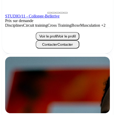
STUDIO/11 - Collonge-Bellerive
Prix sur demande
Disciplines
Circuit training
Cross Training
Boxe
Musculation
+2
Voir le profil
Voir le profil
Contacter
Contacter