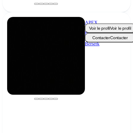
APEX
Méthode
Voir le profil
Voir le profil
by
Contacter
Contacter
Le
Berserk