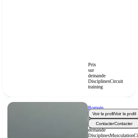
Prix
sur
demande
Disciplines
Circuit
training
Romain
Pey
Voir le profil
Voir le profil
Prix
Contacter
Contacter
sur
demande
Disciplines
Musculation
Ci