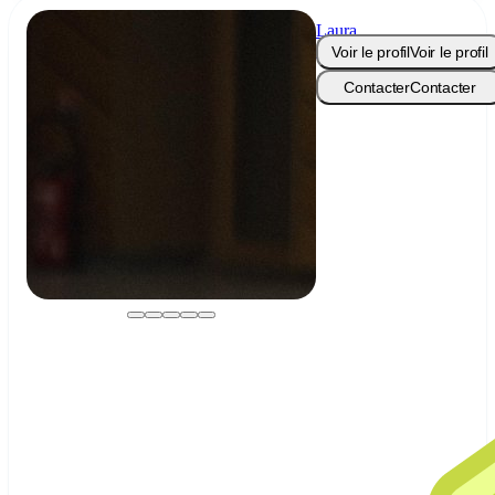
Laura
Conrad
Voir le profil
Voir le profil
Contacter
Contacter