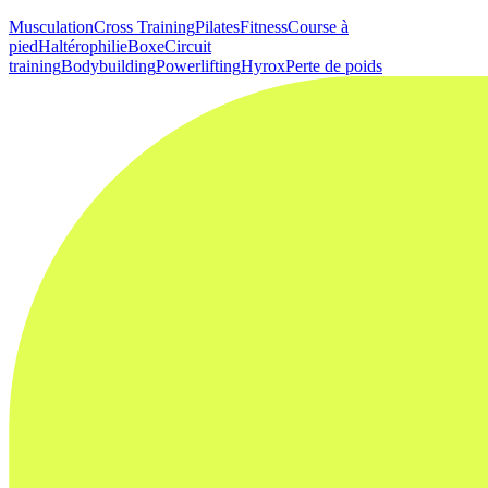
Musculation
Cross Training
Pilates
Fitness
Course à
pied
Haltérophilie
Boxe
Circuit
training
Bodybuilding
Powerlifting
Hyrox
Perte de poids