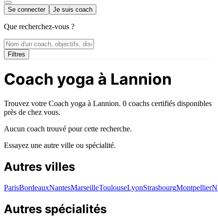
Se connecter
Je suis coach
Que recherchez-vous ?
Filtres
Coach yoga à Lannion
Trouvez votre Coach yoga à Lannion. 0 coachs certifiés disponibles
près de chez vous.
Aucun coach trouvé pour cette recherche.
Essayez une autre ville ou spécialité.
Autres villes
Paris
Bordeaux
Nantes
Marseille
Toulouse
Lyon
Strasbourg
Montpellier
N
Autres spécialités