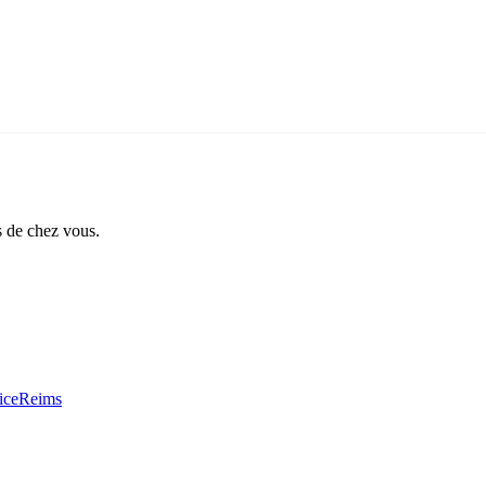
s de chez vous.
ice
Reims