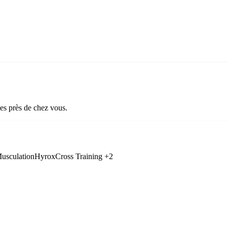
les près de chez vous.
usculation
Hyrox
Cross Training
+2